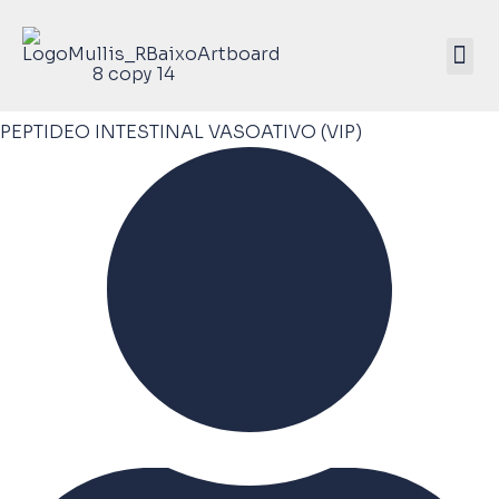
Mullis Saúde 
ATIVE SEU KIT
PEPTIDEO INTESTINAL VASOATIVO (VIP)