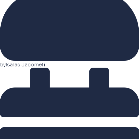
by
Isaias Jacomeli