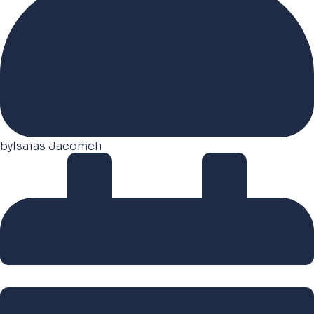
by
Isaias Jacomeli