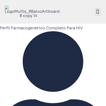
Mullis Saúde 
ATIVE SEU KIT
Perfil Farmacogenetico Completo Para HIV