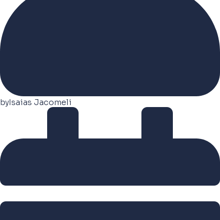
by
Isaias Jacomeli