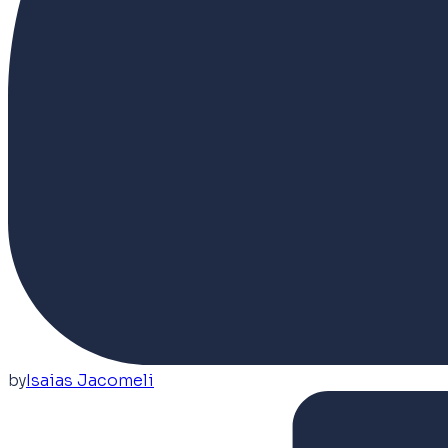
by
Isaias Jacomeli