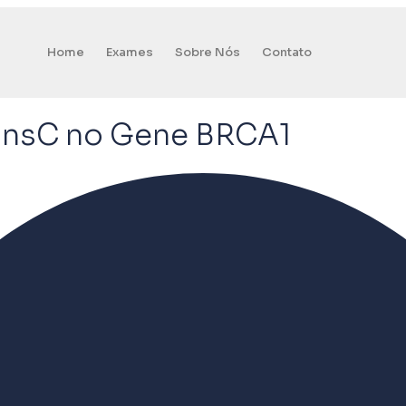
Home
Exames
Sobre Nós
Contato
insC no Gene BRCA1