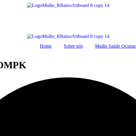
Home
Sobre nós
Mullis Saúde Ocupac
e DMPK