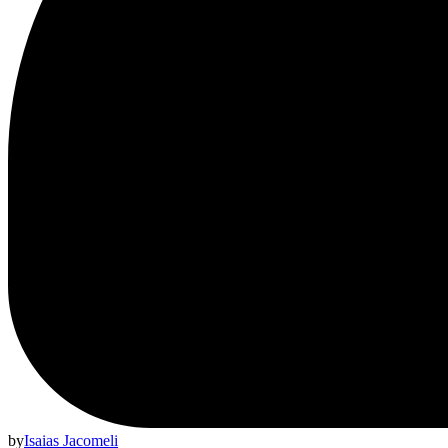
by
Isaias Jacomeli