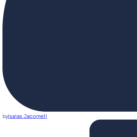
by
Isaias Jacomeli