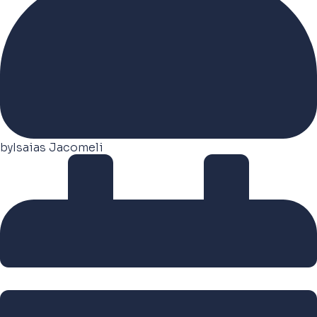
by
Isaias Jacomeli