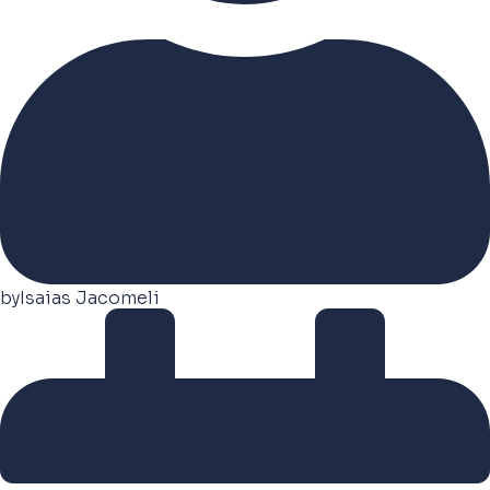
by
Isaias Jacomeli