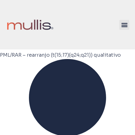
PML/RAR – rearranjo (t(15;17)(q24;q21)) qualitativo