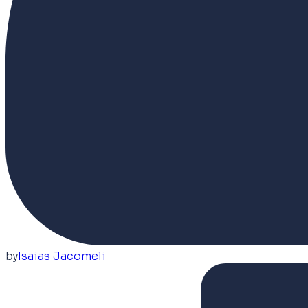
by
Isaias Jacomeli