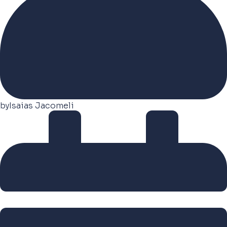
by
Isaias Jacomeli