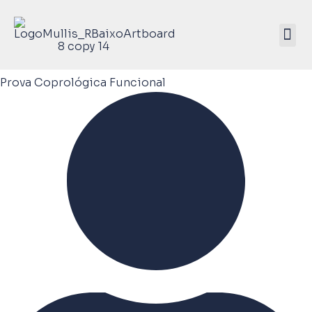
Mullis Saúde 
ATIVE SEU KIT
Prova Coprológica Funcional