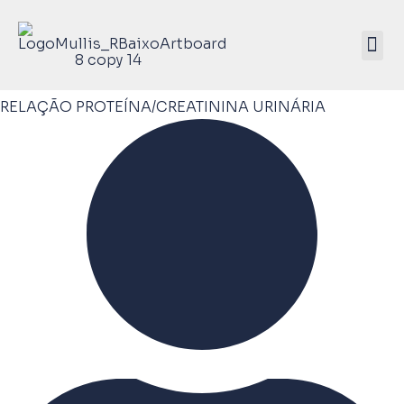
Mullis Saúde 
ATIVE SEU KIT
RELAÇÃO PROTEÍNA/CREATININA URINÁRIA