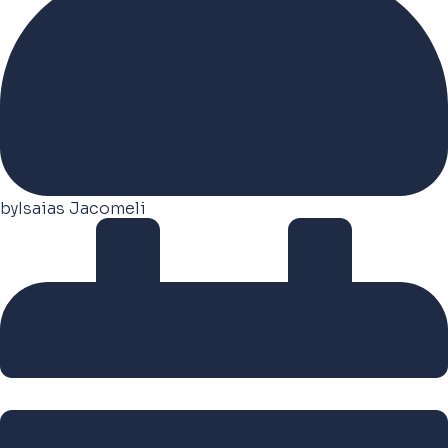
by
Isaias Jacomeli