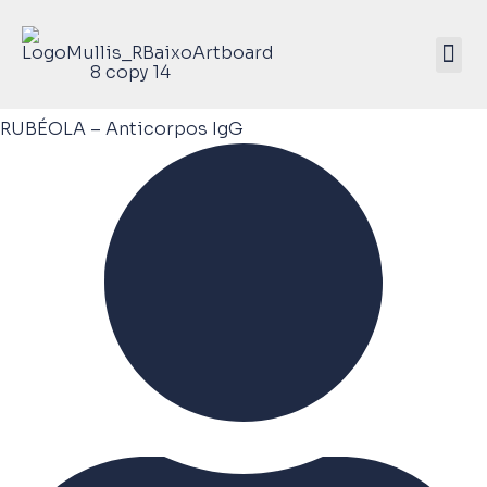
Mullis Saúde 
ATIVE SEU KIT
RUBÉOLA – Anticorpos IgG