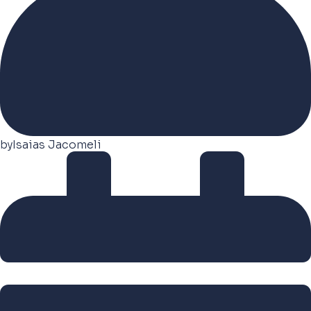
by
Isaias Jacomeli