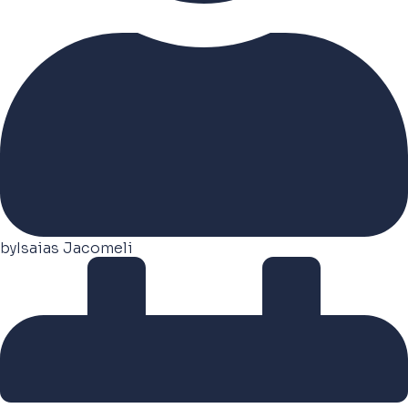
by
Isaias Jacomeli