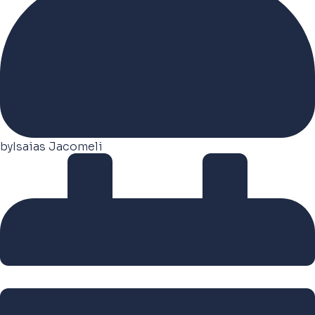
by
Isaias Jacomeli