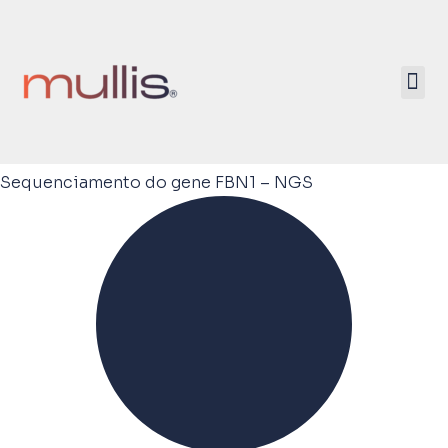
Mullis Saúde 
ATIVE SEU KIT
Sequenciamento do gene FBN1 – NGS