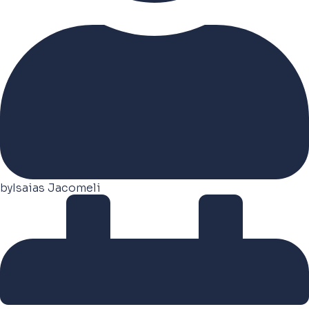
by
Isaias Jacomeli