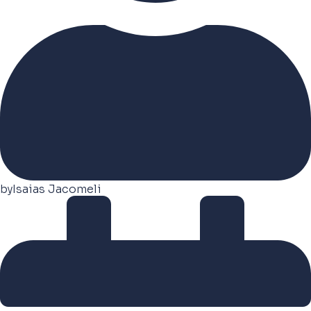
by
Isaias Jacomeli