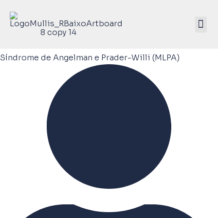
Mullis Saúde 
ATIVE SEU KIT
Síndrome de Angelman e Prader-Willi (MLPA)