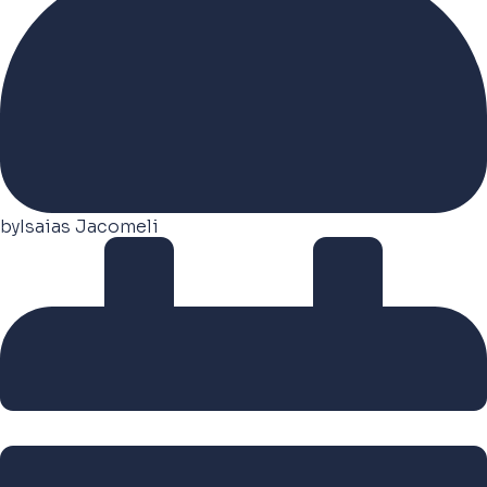
by
Isaias Jacomeli