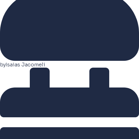
by
Isaias Jacomeli