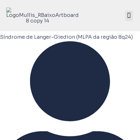
Mullis Saúde 
ATIVE SEU KIT
Síndrome de Langer-Giedion (MLPA da região 8q24)