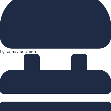
by
Isaias Jacomeli