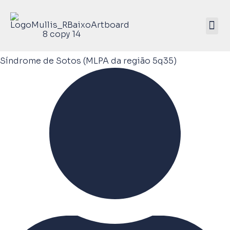
Mullis Saúde 
ATIVE SEU KIT
Síndrome de Sotos (MLPA da região 5q35)