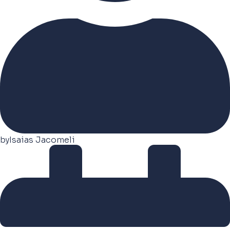
by
Isaias Jacomeli