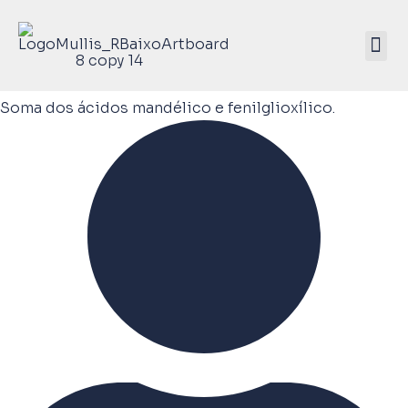
Mullis Saúde 
ATIVE SEU KIT
Soma dos ácidos mandélico e fenilglioxílico.