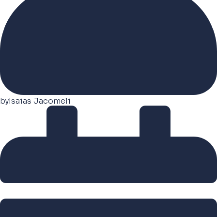
by
Isaias Jacomeli