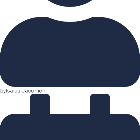
by
Isaias Jacomeli