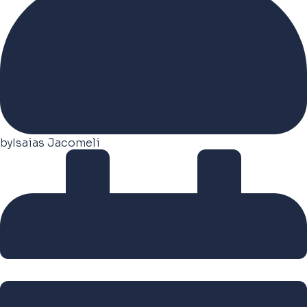
by
Isaias Jacomeli