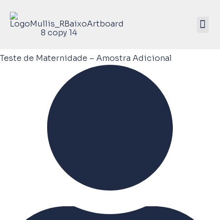
Mullis Saúde 
ATIVE SEU KIT
Teste de Maternidade – Amostra Adicional