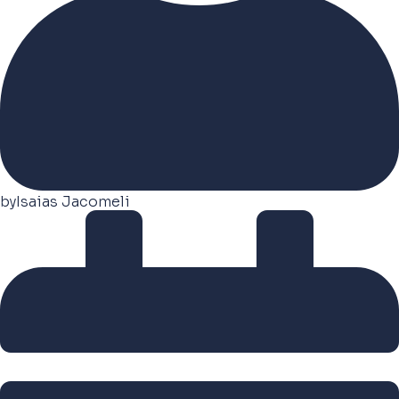
by
Isaias Jacomeli