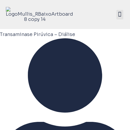
Mullis Saúde 
ATIVE SEU KIT
Transaminase Pirúvica – Diálise