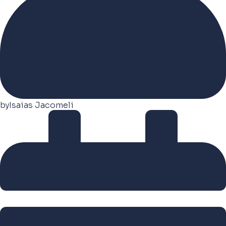
by
Isaias Jacomeli