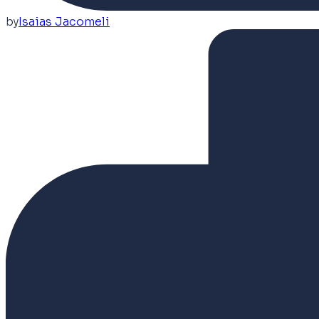
by
Isaias Jacomeli