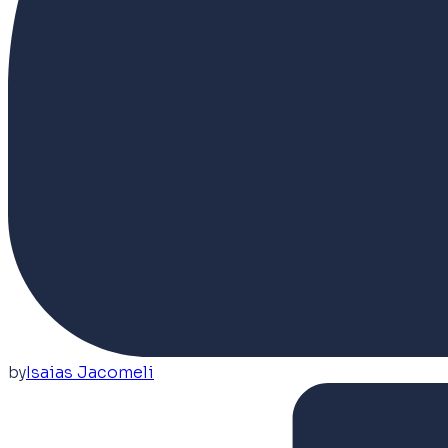
by
Isaias Jacomeli