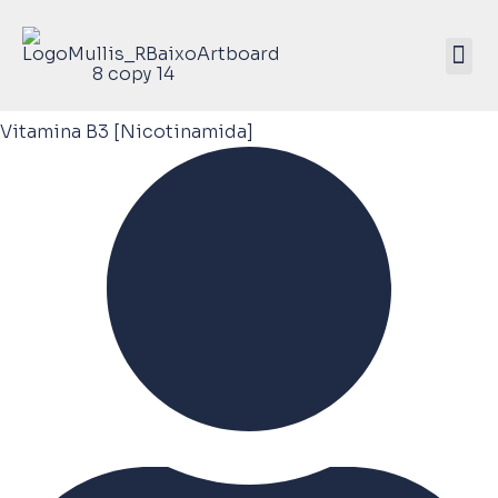
Mullis Saúde 
ATIVE SEU KIT
Vitamina B3 [Nicotinamida]