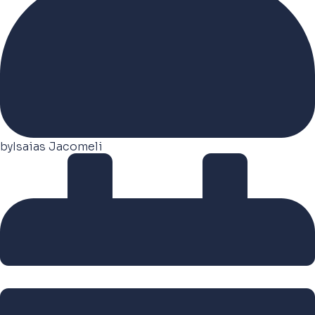
by
Isaias Jacomeli